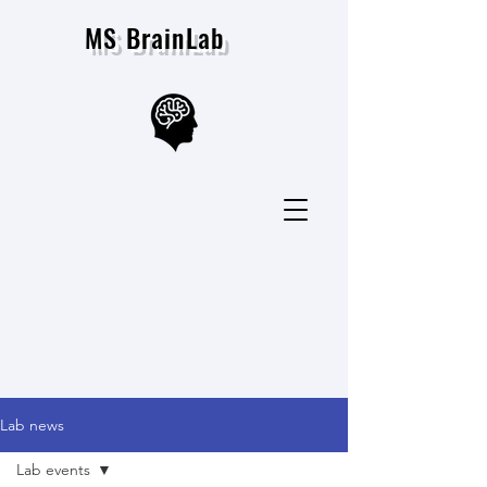
MS BrainLab
Lab news
Lab events