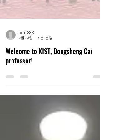
mjh10040
2월 23일
0분 분량
Welcome to KIST, Dongsheng Cai
professor!