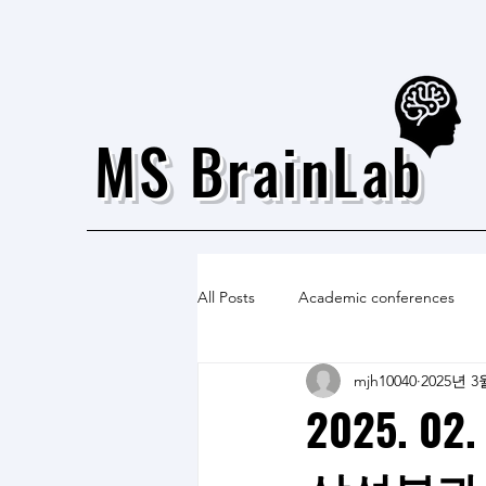
MS BrainLab
All Posts
Academic conferences
mjh10040
2025년 3
2025. 0